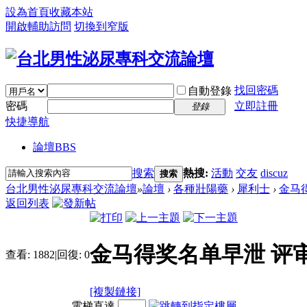
設為首頁
收藏本站
開啟輔助訪問
切換到窄版
找回密碼
自動登錄
密碼
立即註冊
登錄
快捷導航
論壇
BBS
搜索
熱搜:
活動
交友
discuz
搜索
台北男性泌尿專科交流論壇
»
論壇
›
各種壯陽藥
›
犀利士
›
金马
返回列表
金马得奖名单早泄 评
查看:
1882
|
回復:
0
[複製鏈接]
電梯直達