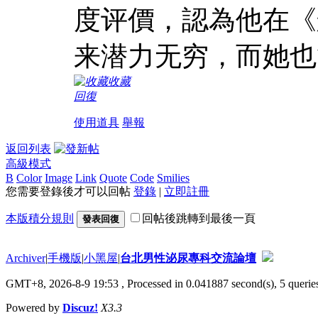
度评價，認為他在《
来潜力无穷，而她也
收藏
回復
使用道具
舉報
返回列表
高級模式
B
Color
Image
Link
Quote
Code
Smilies
您需要登錄後才可以回帖
登錄
|
立即註冊
本版積分規則
回帖後跳轉到最後一頁
發表回復
Archiver
|
手機版
|
小黑屋
|
台北男性泌尿專科交流論壇
GMT+8, 2026-8-9 19:53
, Processed in 0.041887 second(s), 5 queries
Powered by
Discuz!
X3.3