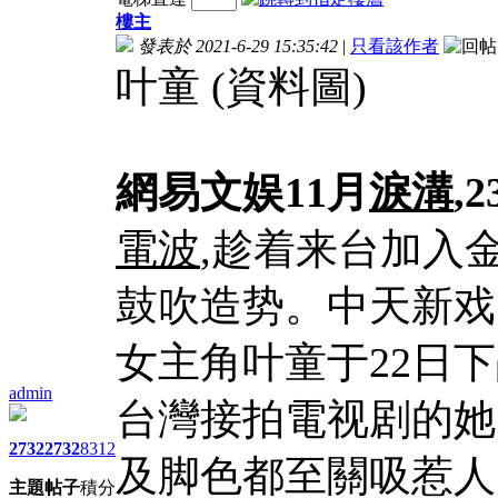
樓主
發表於 2021-6-29 15:35:42
|
只看該作者
叶童 (資料圖)
網易文娱11月
淚溝
,
電波
,趁着来台加入
鼓吹造势。中天新戏
女主角叶童于22日
admin
台灣接拍電视剧的她
2732
2732
8312
及脚色都至關吸惹人
主題
帖子
積分