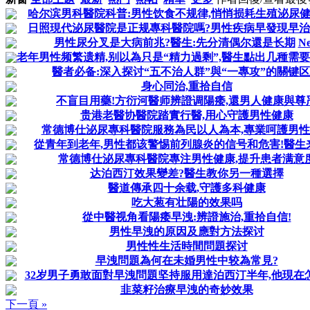
哈尔滨男科醫院科普:男性饮食不规律,悄悄损耗生殖泌尿
日照現代泌尿醫院是正规專科醫院嗎?男性疾病早發現早
男性尿分叉是大病前兆?醫生:先分清偶尔還是长期
N
老年男性频繁遗精,别以為只是“精力過剩”,醫生點出几種需
醫者必备:深入探讨“五不治人群”與“一專攻”的關键
身心同治,重拾自信
不盲目用藥!方衍河醫师辨證调陽痿,還男人健康與尊
贵港老醫协醫院踏實行醫,用心守護男性健康
常德博仕泌尿專科醫院服務為民以人為本,專業呵護男
從青年到老年,男性都该警惕前列腺炎的信号和危害!醫生
常德博仕泌尿專科醫院專注男性健康,提升患者满意
达泊西汀效果變差?醫生教你另一種選擇
醫道傳承四十余载,守護多科健康
吃大葱有壮陽的效果吗
從中醫视角看陽痿早洩:辨證施治,重拾自信!
男性早洩的原因及應對方法探讨
男性性生活時間問題探讨
早洩問題為何在未婚男性中较為常見?
32岁男子勇敢面對早洩問題坚持服用達泊西汀半年,他現在
韭菜籽治療早洩的奇妙效果
下一頁 »