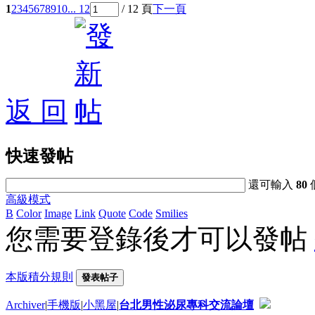
1
2
3
4
5
6
7
8
9
10
... 12
/ 12 頁
下一頁
返 回
快速發帖
還可輸入
80
高級模式
B
Color
Image
Link
Quote
Code
Smilies
您需要登錄後才可以發帖
本版積分規則
發表帖子
Archiver
|
手機版
|
小黑屋
|
台北男性泌尿專科交流論壇