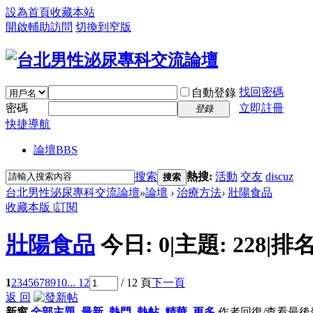
設為首頁
收藏本站
開啟輔助訪問
切換到窄版
找回密碼
自動登錄
密碼
立即註冊
登錄
快捷導航
論壇
BBS
搜索
熱搜:
活動
交友
discuz
搜索
台北男性泌尿專科交流論壇
»
論壇
›
治療方法
›
壯陽食品
收藏本版
|
訂閱
壯陽食品
今日:
0
|
主題:
228
|
排名
1
2
3
4
5
6
7
8
9
10
... 12
/ 12 頁
下一頁
返 回
新窗
全部主題
最新
熱門
熱帖
精華
更多
作者
回復/查看
最後