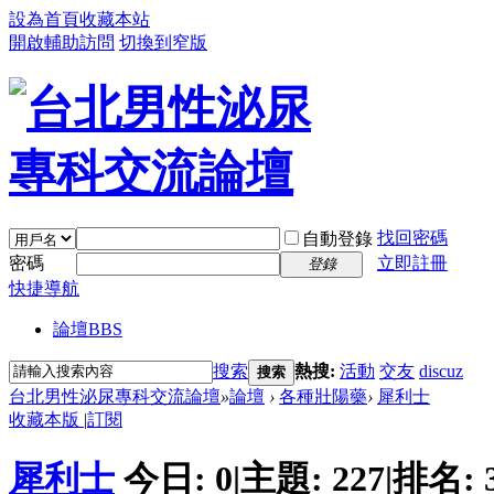
設為首頁
收藏本站
開啟輔助訪問
切換到窄版
找回密碼
自動登錄
密碼
立即註冊
登錄
快捷導航
論壇
BBS
搜索
熱搜:
活動
交友
discuz
搜索
台北男性泌尿專科交流論壇
»
論壇
›
各種壯陽藥
›
犀利士
收藏本版
|
訂閱
犀利士
今日:
0
|
主題:
227
|
排名: