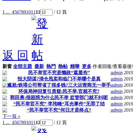
1 ...
4
5
6
7
8
9
10
11
12
/ 12 頁
返 回
新窗
全部主題
最新
熱門
熱帖
精華
更多
作者
回復/查看
最後
民不举官不究是懒政“遮羞布”
admin
2019
恒大阴谋?清仓甩卖和临门不举哪个是真
admin
2019
尴尬:铁塔公司帮省了很多钱?三大运营商无一举手
admin
2019
环保局神回复引质疑:民不举,官就不究?
admin
2019
郭田勇:很困惑为什么民不举 监管部门就不纠呢
admin
2019
“民不举官不究” 李玮峰“耳光事件”无罪了结
admin
2019
“民不举官不究”何日才是终点?
admin
2019
下一頁 »
1 ...
4
5
6
7
8
9
10
11
12
/ 12 頁